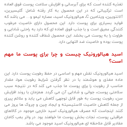
تغذیه کننده است که برای آبرسانی و افزایش سلامت پوست فوق العاده
است. ترکیباتی که در این محصول به کار رفته شامل: گلیسیرین،
آلانتویین، ویتامین C، هیالورونیک اسید، عصاره لیمو و… می باشد که
فواید بسیاری برای پوست دارد. این محصول دارای خاصیت مرطوب
کنندگی عمیق است و با جذب فوق العاده ای که دارد به راحتی شادابی و
طراوت را به پوست می بخشد. این محصول شفاف کننده و روشن کننده
پوست بوده و خاصیت ضد التهابی دارد.
اسید هیالورونیک چیست و چرا برای پوست ما مهم
است؟
اسید هیالورونیک نقش مهم و اساسی در حفظ رطوبت پوست دارد. این
ماده مغذی و هوشمند با در نظر گرفتن شرایط رطوبت هوا، مقدار
مناسب از رطوبت را برای پوست ما جذب می کند که در نتیجه سبب
سلامتی پوست، جوانی و شادابی آن می گردد. همزمان با روند افزایش
سن، رطوبت پوست به طور قابل توجهی کاهش می یابد و علائم پیری
از جمله کاهش خاصیت الاستیسیته و ایجاد چین و چروک ها بروز می
کنند. اینجاست که مصرف هیالورونیک اسید خارجی موجود در کالاهای
مراقبتی پوست، نجات بخش پوست ما خواهند بود. در واتر بمب کامان
مقادیر قابل ملاحظه ای هیالورونیک اسید موجود می باشد.