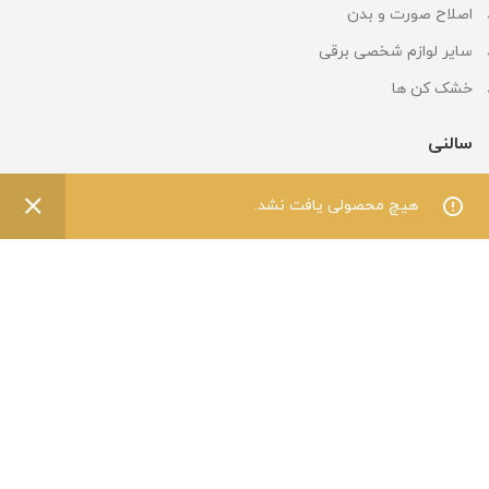
اصلاح صورت و بدن
سایر لوازم شخصی برقی
خشک کن ها
سالنی
تجهیزات آرایشگاهی
0
0
هیچ محصولی یافت نشد.
فروشگاه
فیلترها
علاقه مندی
سبد خرید
حساب کاربری من
کتاب و جزوه
اپیلاسیون
کاشت و طراحی ناخن
اکستنشن
ابزار آرایش و پیرایش
اعتماد شما افتخار ماست