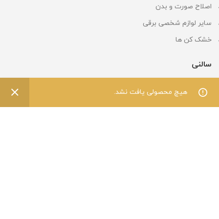
اصلاح صورت و بدن
سایر لوازم شخصی برقی
خشک کن ها
سالنی
تجهیزات آرایشگاهی
0
0
هیچ محصولی یافت نشد.
فروشگاه
فیلترها
علاقه مندی
سبد خرید
حساب کاربری من
کتاب و جزوه
اپیلاسیون
کاشت و طراحی ناخن
اکستنشن
ابزار آرایش و پیرایش
اعتماد شما افتخار ماست